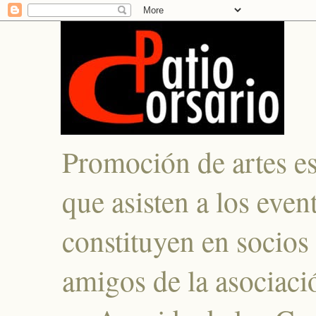
Promoción de artes es
que asisten a los even
constituyen en socios
amigos de la asociació